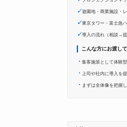
✓
遊園地・商業施設・
✓
東京タワー・富士急
✓
導入の流れ（相談→
こんな方にお渡し
・
集客施策として体験
・
上司や社内に導入を
・
まずは全体像を把握